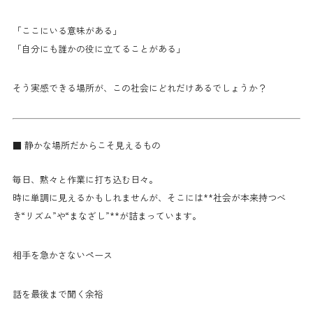
「ここにいる意味がある」
「自分にも誰かの役に立てることがある」
そう実感できる場所が、この社会にどれだけあるでしょうか？
■ 静かな場所だからこそ見えるもの
毎日、黙々と作業に打ち込む日々。
時に単調に見えるかもしれませんが、そこには**社会が本来持つべ
き“リズム”や“まなざし”**が詰まっています。
相手を急かさないペース
話を最後まで聞く余裕