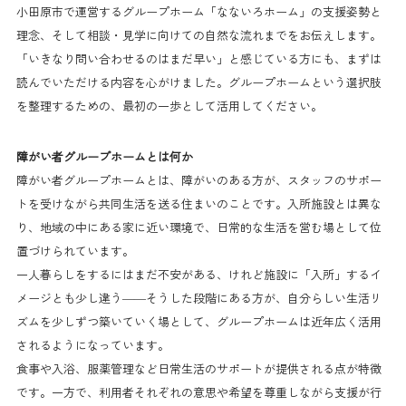
小田原市で運営するグループホーム「なないろホーム」の支援姿勢と
理念、そして相談・見学に向けての自然な流れまでをお伝えします。
「いきなり問い合わせるのはまだ早い」と感じている方にも、まずは
読んでいただける内容を心がけました。グループホームという選択肢
を整理するための、最初の一歩として活用してください。
障がい者グループホームとは何か
障がい者グループホームとは、障がいのある方が、スタッフのサポー
トを受けながら共同生活を送る住まいのことです。入所施設とは異な
り、地域の中にある家に近い環境で、日常的な生活を営む場として位
置づけられています。
一人暮らしをするにはまだ不安がある、けれど施設に「入所」するイ
メージとも少し違う——そうした段階にある方が、自分らしい生活リ
ズムを少しずつ築いていく場として、グループホームは近年広く活用
されるようになっています。
食事や入浴、服薬管理など日常生活のサポートが提供される点が特徴
です。一方で、利用者それぞれの意思や希望を尊重しながら支援が行