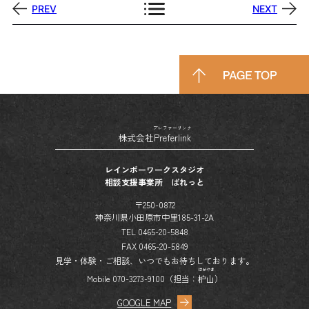
PREV
NEXT
プレファーリンク
株式会社
Preferlink
レインボーワークスタジオ
相談支援事業所 ぱれっと
〒250-0872
神奈川県小田原市中里185-31-2A
TEL 0465-20-5848
FAX 0465-20-5849
見学・体験・ご相談、いつでもお待ちしております。
はぜやま
Mobile 070-3273-9100（担当：
枦山
）
GOOGLE MAP