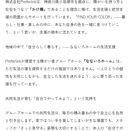
株式会社Preferlinkは、神奈川県小田原市を拠点に、障がいを持つ方と
社会をつなぐ
「かけ橋」
であることを理念に掲げ、生活支援と就労支
援の両面からサポートを行っています。「FIND YOUR COLOR」——暮
らし・仕事・楽しみの中に、あなた自身の色を一緒に見つけていこ
う、という思いが、支援の根本に流れています。
地域の中で「自分らしく暮らす」——なないろホームの生活支援
Preferlinkが運営する障がい者グループホーム
「なないろホーム」
は、
ただ生活の場を提供するだけの施設ではありません。一人ひとりの個
性を大切にしながら、自立した生活を送れるよう、心に寄り添った支
援を行っています。
共同生活が育む「自分でやってみよう」という気持ち
グループホームでの共同生活は、毎日の積み重ねの中で自立心を自然
と引き出します。家ではつい手を貸してしまいがちな場面でも、スタ
ッフが「そっと見守る」姿勢を大切にすることで、本人の「自分でや