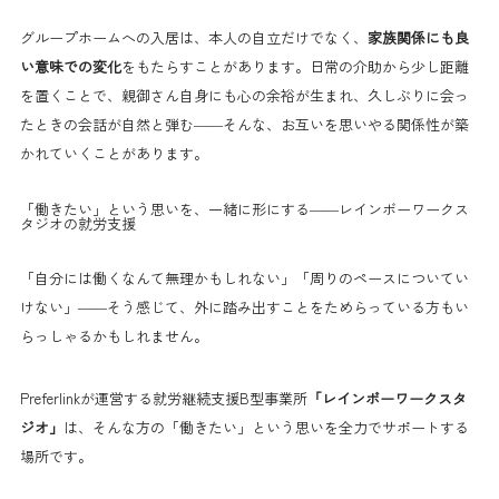
グループホームへの入居は、本人の自立だけでなく、
家族関係にも良
い意味での変化
をもたらすことがあります。日常の介助から少し距離
を置くことで、親御さん自身にも心の余裕が生まれ、久しぶりに会っ
たときの会話が自然と弾む——そんな、お互いを思いやる関係性が築
かれていくことがあります。
「働きたい」という思いを、一緒に形にする——レインボーワークス
タジオの就労支援
「自分には働くなんて無理かもしれない」「周りのペースについてい
けない」——そう感じて、外に踏み出すことをためらっている方もい
らっしゃるかもしれません。
Preferlinkが運営する就労継続支援B型事業所
「レインボーワークスタ
ジオ」
は、そんな方の「働きたい」という思いを全力でサポートする
場所です。