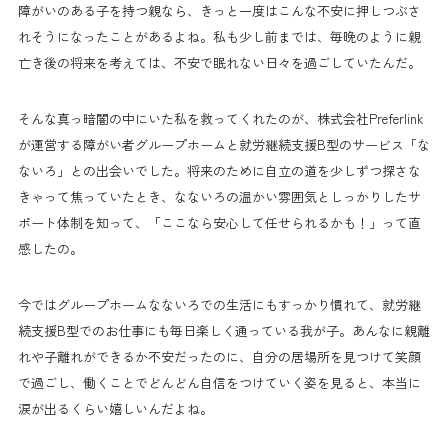
障がいのある子を持つ親なら、きっと一度はこんな不安に押しつぶさ
れそうになったことがあるよね。私も少し前までは、毎晩のように親
亡き後の将来を考えては、不安で眠れない日々を過ごしていたんだ。
そんな真っ暗闇の中にいた私を救ってくれたのが、株式会社Preferlink
が運営する障がい者グループホームと就労継続支援B型のサービス「な
ないろ」との出会いでした。将来のために自立の道を少しずつ探さな
きゃって焦っていたとき、なないろの温かい雰囲気としっかりしたサ
ポート体制を知って、「ここなら安心して任せられるかも！」って直
感したの。
今ではグループホームなないろでの生活にもすっかり慣れて、就労継
続支援B型でのお仕事にも毎日楽しく通っている我が子。あんなに親離
れや子離れができるか不安だったのに、自分の居場所を見つけて笑顔
で過ごし、働くことでどんどん自信をつけていく姿を見ると、本当に
涙が出るくらい嬉しいんだよね。