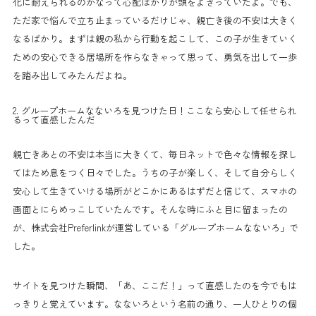
化に耐えられるのかなって心配ばかりが頭をよぎっていたよ。でも、
ただ家で悩んで立ち止まっているだけじゃ、親亡き後の不安は大きく
なるばかり。まずは親の私から行動を起こして、この子が生きていく
ための安心できる居場所を作らなきゃって思って、勇気を出して一歩
を踏み出してみたんだよね。
2. グループホームなないろを見つけた日！ここなら安心して任せられ
るって直感したんだ
親亡きあとの不安は本当に大きくて、毎日ネットで色々な情報を探し
てはため息をつく日々でした。うちの子が楽しく、そして自分らしく
安心して生きていける場所がどこかにあるはずだと信じて、スマホの
画面とにらめっこしていたんです。そんな時にふと目に留まったの
が、株式会社Preferlinkが運営している「グループホームなないろ」で
した。
サイトを見つけた瞬間、「あ、ここだ！」って直感したのを今でもは
っきりと覚えています。なないろという名前の通り、一人ひとりの個