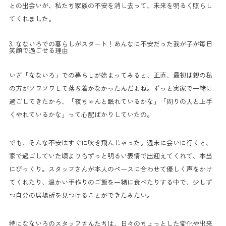
との出会いが、私たち家族の不安を消し去って、未来を明るく照らし
てくれました。
3. なないろでの暮らしがスタート！あんなに不安だった我が子が毎日
笑顔で過ごせる理由
いざ「なないろ」での暮らしが始まってみると、正直、最初は親の私
の方がソワソワして落ち着かなかったんだよね。ずっと実家で一緒に
過ごしてきたから、「夜ちゃんと眠れているかな」「周りの人と上手
くやれているかな」って心配ばかりしていたの。
でも、そんな不安はすぐに吹き飛んじゃった。週末に会いに行くと、
家で過ごしていた頃よりもずっと明るい表情で出迎えてくれて、本当
にびっくり。スタッフさんが本人のペースに合わせて優しく声をかけ
てくれたり、温かい手作りのご飯を一緒に食べたりする中で、少しず
つ自分の居場所を見つけることができたみたい。
特になないろのスタッフさんたちは、日々のちょっとした変化や出来