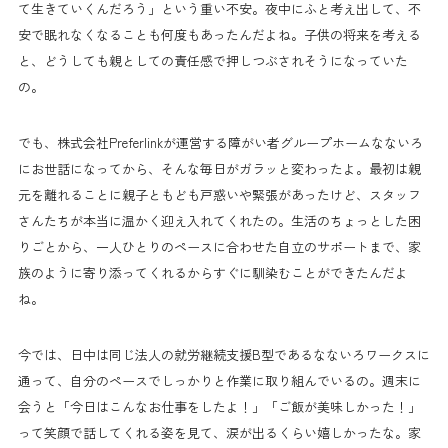
て生きていくんだろう」という重い不安。夜中にふと考え出して、不
安で眠れなくなることも何度もあったんだよね。子供の将来を考える
と、どうしても親としての責任感で押しつぶされそうになっていた
の。
でも、株式会社Preferlinkが運営する障がい者グループホームなないろ
にお世話になってから、そんな毎日がガラッと変わったよ。最初は親
元を離れることに親子ともども戸惑いや緊張があったけど、スタッフ
さんたちが本当に温かく迎え入れてくれたの。生活のちょっとした困
りごとから、一人ひとりのペースに合わせた自立のサポートまで、家
族のように寄り添ってくれるからすぐに馴染むことができたんだよ
ね。
今では、日中は同じ法人の就労継続支援B型であるなないろワークスに
通って、自分のペースでしっかりと作業に取り組んでいるの。週末に
会うと「今日はこんなお仕事をしたよ！」「ご飯が美味しかった！」
って笑顔で話してくれる姿を見て、涙が出るくらい嬉しかったな。家