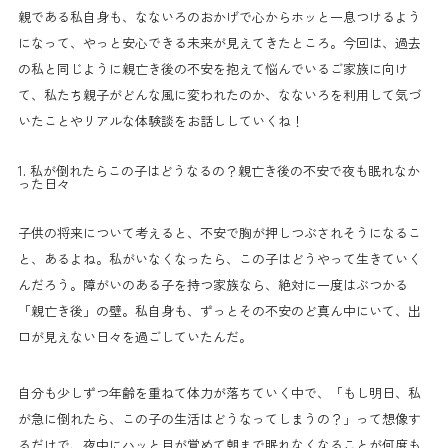
親である私自身も、なないろのおかげで心からホッと一息つけるよう
になって、やっと安心できる未来が見えてきたところ。今回は、過去
の私と同じように親亡き後の不安を抱えて悩んでいるご家族に向け
て、私たち親子がどんな風に変われたのか、なないろを利用して気づ
いたことやリアルな体験談をお話ししていくね！
1. 私が倒れたらこの子はどうなるの？親亡き後の不安で夜も眠れなか
った日々
子供の将来について考えると、不安で胸が押しつぶされそうになるこ
と、あるよね。私がいなくなったら、この子はどうやって生きていく
んだろう。障がいのある子を持つ家族なら、絶対に一度はぶつかる
「親亡き後」の壁。私自身も、ずっとその不安のど真ん中にいて、出
口が見えない日々を過ごしていたんだ。
自分も少しずつ年齢を重ねて体力が落ちていく中で、「もし明日、私
が急に倒れたら、この子の生活はどうなってしまうの？」って想像す
るだけで、夜中にハッと目が覚めて朝まで眠れなくなることが何度も