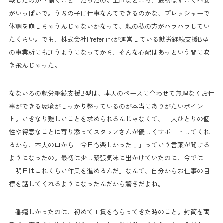
戦したのが「働くこと」だったの。正直なところ、最初はすごく不安
がいっぱいで。うちの子に仕事なんてできるのかな、プレッシャーで
体調を崩しちゃうんじゃないかなって、親の私の方がハラハラしてい
たくらい。でも、株式会社Preferlinkが運営している就労継続支援B型
の事業所にも通うようになってから、そんな心配はあっという間に吹
き飛んじゃった。
なないろの就労継続支援B型は、本人のペースに合わせて無理なくお仕
事ができる環境がしっかり整っているのが本当にありがたいポイン
ト。いきなり難しいことを求められるんじゃなくて、一人ひとりの個
性や得意なことに寄り添ってスタッフさんが優しくサポートしてくれ
るから、本人の口から「今日も楽しかった！」っていう言葉が聞ける
ようになったの。最初は少し緊張気味に出かけていたのに、今では
「明日はこれくらい作業を進めるんだ」なんて、自分からお仕事の目
標を話してくれるようになったんだから驚きだよね。
一番嬉しかったのは、初めて工賃をもらってきた時のこと。封筒を両