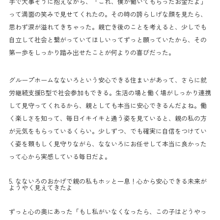
手で大事そうに抱えながら、「これ、僕が働いてもらったお金だよ」
って満面の笑みで見せてくれたの。その時の誇らしげな顔を見たら、
思わず涙が溢れてきちゃった。親亡き後のことを考えると、少しでも
自立して社会と繋がっていてほしいってずっと願っていたから、その
第一歩をしっかり踏み出せたことが何よりの喜びだった。
グループホームなないろという安心できる住まいがあって、さらに就
労継続支援B型で社会参加もできる。生活の場と働く場がしっかり連携
して見守ってくれるから、親としても本当に安心できるんだよね。働
く楽しさを知って、毎日イキイキと通う姿を見ていると、親の私の方
が元気をもらっているくらい。少しずつ、でも確実に自信をつけてい
く姿を頼もしく見守りながら、なないろにお任せして本当に良かった
って心から実感している毎日だよ。
5. なないろのおかげで親の私もホッと一息！心から安心できる未来が
ようやく見えてきたよ
ずっと心の奥にあった「もし私がいなくなったら、この子はどうやっ