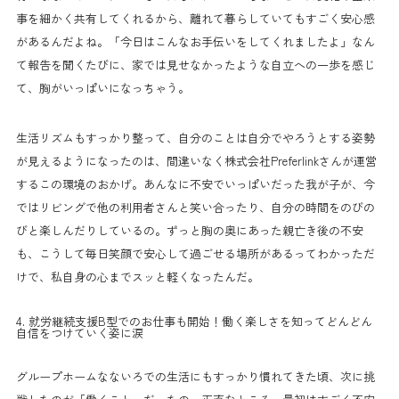
事を細かく共有してくれるから、離れて暮らしていてもすごく安心感
があるんだよね。「今日はこんなお手伝いをしてくれましたよ」なん
て報告を聞くたびに、家では見せなかったような自立への一歩を感じ
て、胸がいっぱいになっちゃう。
生活リズムもすっかり整って、自分のことは自分でやろうとする姿勢
が見えるようになったのは、間違いなく株式会社Preferlinkさんが運営
するこの環境のおかげ。あんなに不安でいっぱいだった我が子が、今
ではリビングで他の利用者さんと笑い合ったり、自分の時間をのびの
びと楽しんだりしているの。ずっと胸の奥にあった親亡き後の不安
も、こうして毎日笑顔で安心して過ごせる場所があるってわかっただ
けで、私自身の心までスッと軽くなったんだ。
4. 就労継続支援B型でのお仕事も開始！働く楽しさを知ってどんどん
自信をつけていく姿に涙
グループホームなないろでの生活にもすっかり慣れてきた頃、次に挑