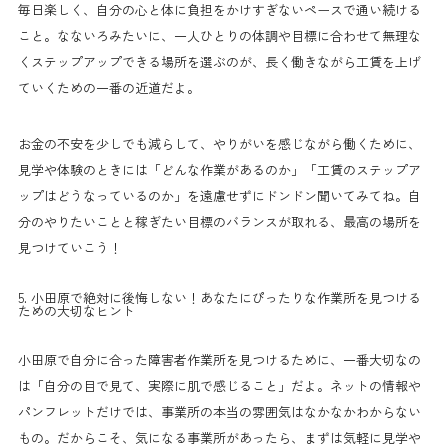
毎日楽しく、自分の心と体に負担をかけすぎないペースで通い続ける
こと。なないろみたいに、一人ひとりの体調や目標に合わせて無理な
くステップアップできる場所を選ぶのが、長く働きながら工賃を上げ
ていくための一番の近道だよ。
お金の不安を少しでも減らして、やりがいを感じながら働くために、
見学や体験のときには「どんな作業があるのか」「工賃のステップア
ップはどうなっているのか」を遠慮せずにドンドン聞いてみてね。自
分のやりたいことと稼ぎたい目標のバランスが取れる、最高の場所を
見つけていこう！
5. 小田原で絶対に後悔しない！あなたにぴったりな作業所を見つける
ための大切なヒント
小田原で自分に合った障害者作業所を見つけるために、一番大切なの
は「自分の目で見て、実際に肌で感じること」だよ。ネットの情報や
パンフレットだけでは、事業所の本当の雰囲気はなかなかわからない
もの。だからこそ、気になる事業所があったら、まずは気軽に見学や