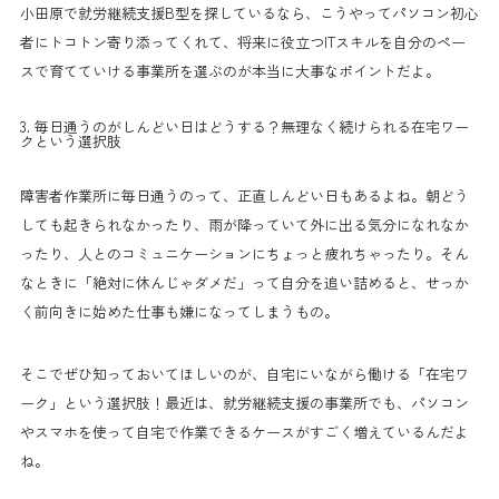
小田原で就労継続支援B型を探しているなら、こうやってパソコン初心
者にトコトン寄り添ってくれて、将来に役立つITスキルを自分のペー
スで育てていける事業所を選ぶのが本当に大事なポイントだよ。
3. 毎日通うのがしんどい日はどうする？無理なく続けられる在宅ワー
クという選択肢
障害者作業所に毎日通うのって、正直しんどい日もあるよね。朝どう
しても起きられなかったり、雨が降っていて外に出る気分になれなか
ったり、人とのコミュニケーションにちょっと疲れちゃったり。そん
なときに「絶対に休んじゃダメだ」って自分を追い詰めると、せっか
く前向きに始めた仕事も嫌になってしまうもの。
そこでぜひ知っておいてほしいのが、自宅にいながら働ける「在宅ワ
ーク」という選択肢！最近は、就労継続支援の事業所でも、パソコン
やスマホを使って自宅で作業できるケースがすごく増えているんだよ
ね。