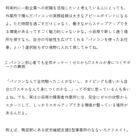
将来的に一般企業への就職を目指したいと考えている人にとっても、
作業所で積んだパソコンの実務経験は大きなアピールポイントになる
よ。ただ時間を過ごすだけじゃなく、働きながらステップアップでき
る環境があるってすごく魅力的じゃないかな。小田原で新しく通う場
所を探すなら、自分の可能性を広げてくれる「パソコンを使ったお仕
事」という選択肢もぜひ視野に入れて探してみてね。
2. パソコン初心者でも全然オッケー！ゼロからITスキルが身につくサポ
ートの裏側
「パソコンなんて全然触ったことがないし、タイピングも遅いから自
分にITスキルなんて身につくのかな…」って不安に思っている人も多い
よね。でも、実は小田原の障害者作業所には、完全にゼロの状態から
スタートして、しっかりスキルアップできる環境が整っている場所が
あるんだよ。
例えば、鴨宮駅にある就労継続支援B型事業所のなないろクリエイト。