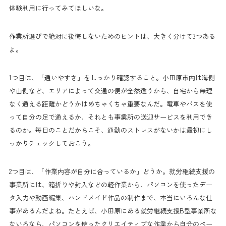
体験利用に行ってみてほしいな。
作業所選びで絶対に後悔しないためのヒントは、大きく分けて3つある
よ。
1つ目は、「通いやすさ」をしっかり確認すること。小田原市内は海側
や山側など、エリアによって交通の便が全然違うから、自宅から無理
なく通える距離かどうかはめちゃくちゃ重要なんだ。電車やバスを使
って自分の足で通えるか、それとも事業所の送迎サービスを利用でき
るのか。毎日のことだからこそ、通勤のストレスがないかは最初にし
っかりチェックしておこう。
2つ目は、「作業内容が自分に合っているか」どうか。就労継続支援の
事業所には、箱折りや封入などの軽作業から、パソコンを使ったデー
タ入力や動画編集、ハンドメイド作品の制作まで、本当にいろんな仕
事があるんだよね。たとえば、小田原にある就労継続支援B型事業所な
ないろなら、パソコンを使ったクリエイティブな作業から自分のペー