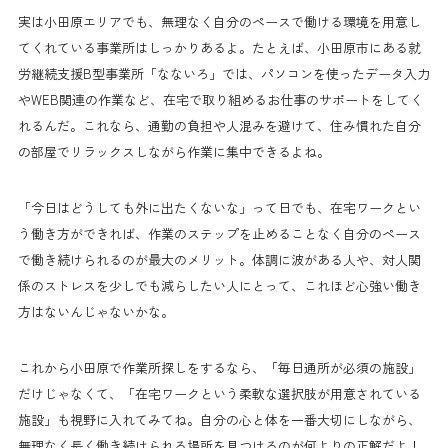
実は小田原エリアでも、無理なく自分のペースで働ける環境を用意し
てくれている事業所はしっかりあるよ。たとえば、小田原市にある就
労継続支援B型事業所「なないろ」では、パソコンを使ったデータ入力
やWEB関連の作業など、在宅で取り組めるお仕事のサポートをしてく
れるんだ。これなら、通勤の負担や人混みを避けて、住み慣れた自分
の部屋でリラックスしながら作業に集中できるよね。
「今日はどうしても外に出たくないな」って日でも、在宅ワークとい
う働き方ができれば、作業のステップを止めることなく自分のペース
で働き続けられるのが最大のメリット。体調に波がある人や、対人関
係のストレスを少しでも減らしたい人にとって、これほど心強い働き
方はないんじゃないかな。
これから小田原で作業所探しをするなら、「毎日通所が必須の施設」
だけじゃなくて、「在宅ワークという柔軟な選択肢が用意されている
施設」も視野に入れてみてね。自分の心と体を一番大切にしながら、
無理なく長く働き続けられる場所を見つけるのが何よりの正解だよ！