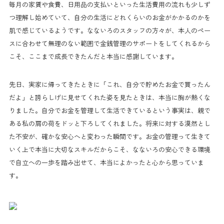
毎月の家賃や食費、日用品の支払いといった生活費用の流れも少しず
つ理解し始めていて、自分の生活にどれくらいのお金がかかるのかを
肌で感じているようです。なないろのスタッフの方々が、本人のペー
スに合わせて無理のない範囲で金銭管理のサポートをしてくれるから
こそ、ここまで成長できたんだと本当に感謝しています。
先日、実家に帰ってきたときに「これ、自分で貯めたお金で買ったん
だよ」と誇らしげに見せてくれた姿を見たときは、本当に胸が熱くな
りました。自分でお金を管理して生活できているという事実は、親で
ある私の肩の荷をドッと下ろしてくれました。将来に対する漠然とし
た不安が、確かな安心へと変わった瞬間です。お金の管理って生きて
いく上で本当に大切なスキルだからこそ、なないろの安心できる環境
で自立への一歩を踏み出せて、本当によかったと心から思っていま
す。