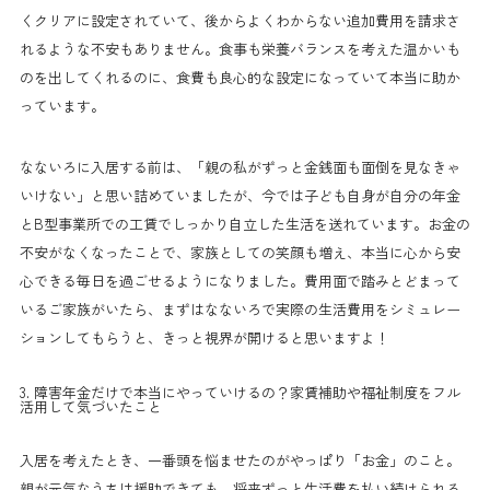
くクリアに設定されていて、後からよくわからない追加費用を請求さ
れるような不安もありません。食事も栄養バランスを考えた温かいも
のを出してくれるのに、食費も良心的な設定になっていて本当に助か
っています。
なないろに入居する前は、「親の私がずっと金銭面も面倒を見なきゃ
いけない」と思い詰めていましたが、今では子ども自身が自分の年金
とB型事業所での工賃でしっかり自立した生活を送れています。お金の
不安がなくなったことで、家族としての笑顔も増え、本当に心から安
心できる毎日を過ごせるようになりました。費用面で踏みとどまって
いるご家族がいたら、まずはなないろで実際の生活費用をシミュレー
ションしてもらうと、きっと視界が開けると思いますよ！
3. 障害年金だけで本当にやっていけるの？家賃補助や福祉制度をフル
活用して気づいたこと
入居を考えたとき、一番頭を悩ませたのがやっぱり「お金」のこと。
親が元気なうちは援助できても、将来ずっと生活費を払い続けられる