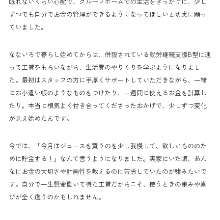
眠れないくらい心配で、グループホームでの生活をきっかけに、少し
ずつでも自分でお金の管理ができるようになってほしいと切実に願っ
ていました。
なないろで暮らし始めてからは、併設されている就労継続支援B型に通
って工賃をもらいながら、生活費のやりくりを学ぶようになりまし
た。最初はスタッフの方に手厚くサポートしていただきながら、一緒
にお小遣い帳のようなものをつけたり、一週間に使えるお金を計算し
たり。本当に根気よく付き合ってくださったおかげで、少しずつ変化
が見え始めたんです。
今では、「今月はジュースを買うのを少し我慢して、欲しいもののた
めに貯金する！」なんて言うようになりました。実家にいた頃、あん
なにお金の大切さや計画性を教えるのに苦労していたのが嘘みたいで
す。自分で一生懸命働いて得た工賃だからこそ、使うときの重みや喜
びが全く違うのかもしれません。