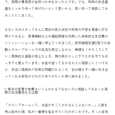
で、実際の費用感が全然つかめなかったんです。でも、将来の生活基
盤をしっかり作ってあげたいという思いから、思い切って相談してみ
ることにしました。
なないろのスタッフさんに現状の収入状況や将来の不安を素直に打ち
明けてみると、家賃補助などの福祉制度を利用した具体的な生活費の
シミュレーションを一緒に考えてくれました。就労継続支援B型での活
動とグループホームでの生活を両立しながら、無理なくやりくりして
いく現実的な道筋が見えたとき、肩の荷がスッと下りたのを今でもは
っきりと覚えています。お金の話ってなかなか人に相談しにくいけれ
ど、本当に現実的で切実な問題だからこそ、包み隠さず一緒に向き合
ってくれる存在がどれだけありがたいか身に染みました。
2. 毎月の家賃や食費はいくらかかる？なないろに相談してわかった実
際の生活費用を大公開
「グループホームって、お金がすごくかかるんじゃないか…」入居を
考え始めた頃、私が一番頭を悩ませていたのがこれです。ずっと自宅