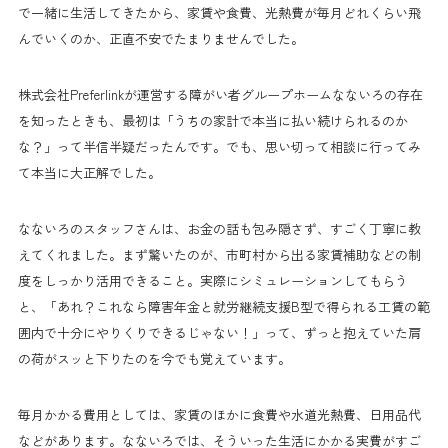
で一緒に生活してきたから、家賃や食費、光熱費が毎月どれくらい飛
んでいくのか、正直不安でたまりませんでした。
株式会社Preferlinkが運営する障がい者グループホームなないろの存在
を知ったときも、最初は「うちの家計で本当に払い続けられるのか
な？」って半信半疑だったんです。でも、思い切って相談に行ってみ
て本当に大正解でした。
なないろのスタッフさんは、お金の話も包み隠さず、すごく丁寧に教
えてくれました。まず驚いたのが、市町村から出る家賃補助などの制
度をしっかり活用できること。実際にシミュレーションしてもらう
と、「あれ？これなら障害年金と就労継続支援B型で得られる工賃の範
囲内で十分にやりくりできるじゃない！」って、ずっと抱えていた肩
の荷がスッと下りたのを今でも覚えています。
毎月かかる費用としては、家賃のほかに食費や水道光熱費、日用品代
などがあります。なないろでは、そういった生活にかかる実費がすご