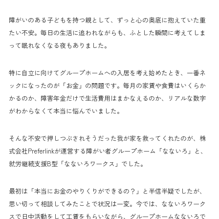
障がいのある子どもを持つ親として、ずっと心の奥底に抱えていた重
たい不安。毎日の生活に追われながらも、ふとした瞬間に考えてしま
って眠れなくなる夜もありました。
特に自立に向けてグループホームへの入居を考え始めたとき、一番ネ
ックになったのが「お金」の問題です。毎月の家賃や食費はいくらか
かるのか、障害年金だけで生活費用はまかなえるのか、リアルな数字
がわからなくて本当に悩んでいました。
そんな不安で押しつぶされそうだった我が家を救ってくれたのが、株
式会社Preferlinkが運営する障がい者グループホーム「なないろ」と、
就労継続支援B型「なないろワークス」でした。
最初は「本当にお金のやりくりができるの？」と半信半疑でしたが、
思い切って相談してみたことで状況は一変。今では、なないろワーク
スで日中活動をして工賃をもらいながら、グループホームなないろで