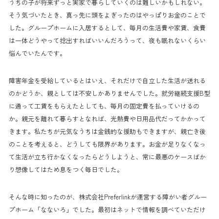
うちの子が将来ずっと実家で暮らしていくのは難しいかもしれない。
そう気づいたとき、真っ先に頭をよぎったのはやっぱりお金のことで
した。グループホームに入居するとして、毎月の生活費や家賃、食費
は一体どうやって捻出すればいいんだろうって、夜も眠れないくらい
悩んでいたんです。
障害年金を受給しているとはいえ、それだけで自立した生活が送れる
のかどうか、親としては不安しかありませんでした。就労継続支援B型
に通って工賃をもらえたとしても、毎月の固定費を払っていけるの
か。親元を離れて暮らすとなれば、光熱費や日用品代だってかかって
きます。私たちが元気なうちは金銭的な援助もできますが、親亡き後
のことを考えると、どうしても限界があります。お金が足りなくなっ
て生活が立ち行かなくなったらどうしようと、常に最悪のケースばか
り想像してはため息をつく毎日でした。
そんな時に知ったのが、株式会社Preferlinkが運営する障がい者グルー
プホーム「なないろ」でした。最初はネットで情報を調べていただけ