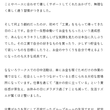
ことやペースに合わせて優しくサポートしてくれたおかげで、無理な
く楽しく通う習慣がつきました。
そして何より劇的だったのが、初めて「工賃」をもらって帰ってきた
日のことです。自分で一生懸命働いてお金をもらったという達成感
で、あんなにキラキラした誇らしげな笑顔を見たのは本当に久しぶり
でした。その工賃で自分の好きなものを買ったり、少しずつ貯金をし
て欲しいものを目標にしたりと、お金のやりくりを自分で考えるよう
になったのも大きな成長です。
なないろワークスでの日中活動は、単にお金を稼ぐためだけの作業の
場ではなく、社会としっかりつながっていると感じられる大切な居場
所になっています。仕事を通じて「誰かの役に立っている」という責
任感が芽生え、お休みの日にダラダラ過ごすことも減って、生活リズ
ムが驚くほど整いました。
出費ばかりを気にして不安だったグループホームの生活ですが、就労