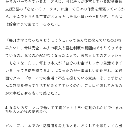
かりカバーできているよ。さらに、同じ法人が運営している就労継続
支援B型の「なないろワークス」に通って日々の作業を頑張っているか
ら、そこでもらえる工賃がちょっとしたお小遣いや日用品代、さらに
は貯金にまで回せているみたい。
「毎月赤字になったらどうしよう…」ってあんなに悩んでいたのが嘘
みたいに、今は完全に本人の収入と福祉制度の範囲内でやりくりでき
ているの。お金の心配がなくなったことで、家族としてのプレッシャ
ーもなくなったし、何より本人が「自分のお金でしっかり生活できて
いる」って自信を持てるようになったのが一番嬉しい変化だね。金銭
面でグループホームでの生活に不安を感じている家族こそ、まずはど
んな制度を使って生活を組み立てていくのか、プロに相談してみるの
が大事だと身をもって感じたよ。
4. なないろワークスで働いて工賃ゲット！日中活動のおかげで生まれ
た収入と心境の劇的変化
グループホームでの生活費用を考えるとき、どうしても毎月いくら出