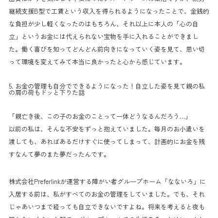
継続支援B型で工賃という収入を得られるようになったことで、金銭的
な負担が少し軽くなったのはもちろん、それ以上に本人の「心の自
立」というお金には代えられない宝物を手に入れることができまし
た。働く喜びを知ってどんどん前向きになっていく姿を見て、思い切
って環境を変えてみて本当に良かったと心から感じています。
5. お金の管理も自分でできるようになった！自立した姿を見て親の私
の肩の荷もドッと下りた話
「親亡き後、この子のお金のことって一体どうなるんだろう…」
以前の私は、そんな不安をずっと抱えていました。毎月のお小遣いを
渡しても、あればあるだけすぐに使ってしまって、計画的にお金を残
すなんて夢のまた夢だったんです。
株式会社Preferlinkが運営する障がい者グループホーム「なないろ」に
入居する前は、私がすべてのお金の管理をしていました。でも、それ
じゃあいつまで経っても自立できないですよね。将来を考えると夜も