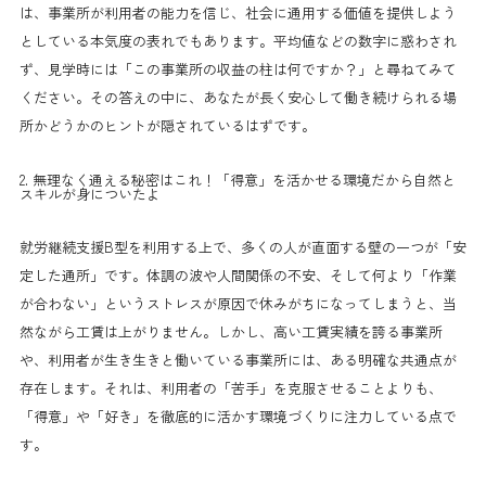
は、事業所が利用者の能力を信じ、社会に通用する価値を提供しよう
としている本気度の表れでもあります。平均値などの数字に惑わされ
ず、見学時には「この事業所の収益の柱は何ですか？」と尋ねてみて
ください。その答えの中に、あなたが長く安心して働き続けられる場
所かどうかのヒントが隠されているはずです。
2. 無理なく通える秘密はこれ！「得意」を活かせる環境だから自然と
スキルが身についたよ
就労継続支援B型を利用する上で、多くの人が直面する壁の一つが「安
定した通所」です。体調の波や人間関係の不安、そして何より「作業
が合わない」というストレスが原因で休みがちになってしまうと、当
然ながら工賃は上がりません。しかし、高い工賃実績を誇る事業所
や、利用者が生き生きと働いている事業所には、ある明確な共通点が
存在します。それは、利用者の「苦手」を克服させることよりも、
「得意」や「好き」を徹底的に活かす環境づくりに注力している点で
す。