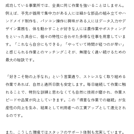
成功している事業所では、全員に同じ作業を強いることはしません。
例えば、手先が器用で集中力がある人には細かな部品の組み立てやハ
ンドメイド制作を、パソコン操作に興味がある人にはデータ入力やデ
ザイン業務を、体を動かすことが好きな人には農作業やポスティング
をといった具合に、個々の特性に合わせた多様な仕事を用意していま
す。「これなら自分にもできる」「やっていて時間が経つのが早い」
と感じられる作業とのマッチングこそが、無理なく通い続けるための
最大の秘訣です。
「好きこそ物の上手なれ」という言葉通り、ストレスなく取り組める
作業であれば、自然と通所日数も安定します。毎日継続して作業に触
れることで、特別な訓練と思わなくても自然に技術が磨かれ、作業ス
ピードや品質が向上していきます。この「得意な作業での継続」が生
産性の向上を生み、結果として利用者への工賃アップとして還元され
るのです。
また、こうした環境ではスタッフのサポート体制も充実しています。