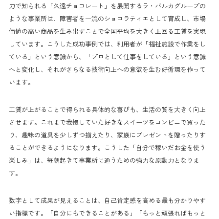
力で知られる「久遠チョコレート」を展開するラ・バルカグループの
ような事業所は、障害者を一流のショコラティエとして育成し、市場
価値の高い商品を生み出すことで全国平均を大きく上回る工賃を実現
しています。こうした成功事例では、利用者が「福祉施設で作業をし
ている」という意識から、「プロとして仕事をしている」という意識
へと変化し、それがさらなる技術向上への意欲を生む好循環を作って
います。
工賃が上がることで得られる具体的な喜びも、生活の質を大きく向上
させます。これまで我慢していた好きなスイーツをコンビニで買った
り、趣味の道具を少しずつ揃えたり、家族にプレゼントを贈ったりす
ることができるようになります。こうした「自分で稼いだお金を使う
楽しみ」は、毎朝起きて事業所に通うための強力な原動力となりま
す。
数字として成果が見えることは、自己肯定感を高める最も分かりやす
い指標です。「自分にもできることがある」「もっと頑張ればもっと