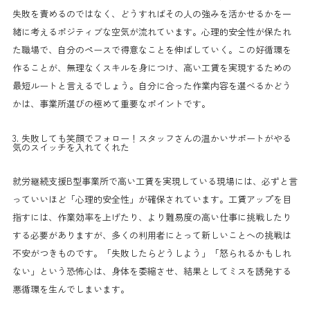
失敗を責めるのではなく、どうすればその人の強みを活かせるかを一
緒に考えるポジティブな空気が流れています。心理的安全性が保たれ
た職場で、自分のペースで得意なことを伸ばしていく。この好循環を
作ることが、無理なくスキルを身につけ、高い工賃を実現するための
最短ルートと言えるでしょう。自分に合った作業内容を選べるかどう
かは、事業所選びの極めて重要なポイントです。
3. 失敗しても笑顔でフォロー！スタッフさんの温かいサポートがやる
気のスイッチを入れてくれた
就労継続支援B型事業所で高い工賃を実現している現場には、必ずと言
っていいほど「心理的安全性」が確保されています。工賃アップを目
指すには、作業効率を上げたり、より難易度の高い仕事に挑戦したり
する必要がありますが、多くの利用者にとって新しいことへの挑戦は
不安がつきものです。「失敗したらどうしよう」「怒られるかもしれ
ない」という恐怖心は、身体を委縮させ、結果としてミスを誘発する
悪循環を生んでしまいます。