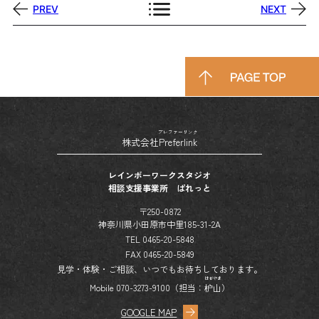
PREV
NEXT
プレファーリンク
株式会社
Preferlink
レインボーワークスタジオ
相談支援事業所 ぱれっと
〒250-0872
神奈川県小田原市中里185-31-2A
TEL 0465-20-5848
FAX 0465-20-5849
見学・体験・ご相談、いつでもお待ちしております。
はぜやま
Mobile 070-3273-9100（担当：
枦山
）
GOOGLE MAP