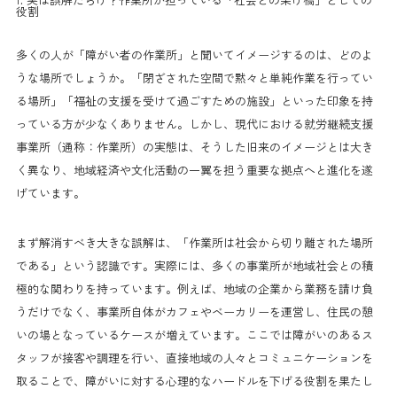
役割
多くの人が「障がい者の作業所」と聞いてイメージするのは、どのよ
うな場所でしょうか。「閉ざされた空間で黙々と単純作業を行ってい
る場所」「福祉の支援を受けて過ごすための施設」といった印象を持
っている方が少なくありません。しかし、現代における就労継続支援
事業所（通称：作業所）の実態は、そうした旧来のイメージとは大き
く異なり、地域経済や文化活動の一翼を担う重要な拠点へと進化を遂
げています。
まず解消すべき大きな誤解は、「作業所は社会から切り離された場所
である」という認識です。実際には、多くの事業所が地域社会との積
極的な関わりを持っています。例えば、地域の企業から業務を請け負
うだけでなく、事業所自体がカフェやベーカリーを運営し、住民の憩
いの場となっているケースが増えています。ここでは障がいのあるス
タッフが接客や調理を行い、直接地域の人々とコミュニケーションを
取ることで、障がいに対する心理的なハードルを下げる役割を果たし