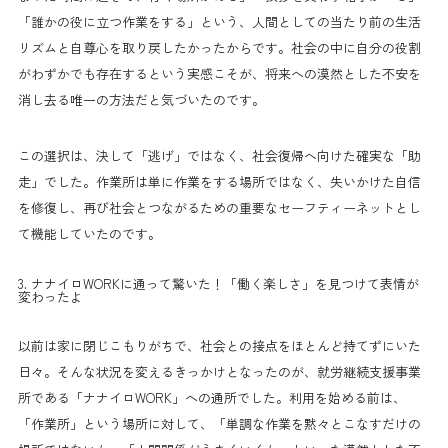
「誰かの役に立つ作業をする」という、人間としての当たり前の生活
リズムと自尊心を取り戻したかったからです。社会の中に自分の役割
がわずかでも存在するという実感こそが、将来への漠然とした不安を
消し去る唯一の方法だと気づいたのです。
この選択は、決して「逃げ」ではなく、社会復帰へ向けた確実な「助
走」でした。作業所は単に作業をする場所ではなく、失いかけた自信
を修復し、再び社会とつながるための重要なセーフティーネットとし
て機能していたのです。
3. ナナイロWORKに通って驚いた！「働く楽しさ」を見つけて表情が
変わったよ
以前は家に閉じこもりがちで、社会との接点をほとんど持てずにいた
日々。そんな状況を変えるきっかけとなったのが、就労継続支援事業
所である「ナナイロWORK」への通所でした。利用を始める前は、
「作業所」という場所に対して、「単調な作業を黙々とこなすだけの