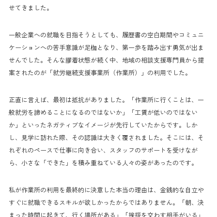
せてきました。
一般企業への就職を目指そうとしても、履歴書の空白期間やコミュニ
ケーションへの苦手意識が足枷となり、第一歩を踏み出す勇気が出ま
せんでした。そんな膠着状態が続く中、地域の相談支援専門員から提
案されたのが「就労継続支援事業所（作業所）」の利用でした。
正直に言えば、最初は抵抗がありました。「作業所に行くことは、一
般就労を諦めることになるのではないか」「工賃が低いのではない
か」といったネガティブなイメージが先行していたからです。しか
し、見学に訪れた際、その認識は大きく覆されました。そこには、そ
れぞれのペースで仕事に向き合い、スタッフのサポートを受けなが
ら、小さな「できた」を積み重ねている人々の姿があったのです。
私が作業所の利用を最終的に決意した本当の理由は、金銭的な自立や
すぐに就職できるスキルが欲しかったからではありません。「朝、決
まった時間に起きて、行く場所がある」「挨拶を交わす相手がいる」