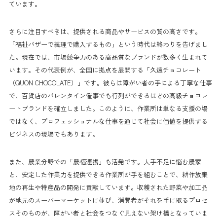
ています。
さらに注目すべきは、提供される商品やサービスの質の高さです。
「福祉バザーで義理で購入するもの」という時代は終わりを告げまし
た。現在では、市場競争力のある高品質なブランドが数多く生まれて
います。その代表例が、全国に拠点を展開する「久遠チョコレート
（QUON CHOCOLATE）」です。彼らは障がい者の手による丁寧な仕事
で、百貨店のバレンタイン催事でも行列ができるほどの高級チョコレ
ートブランドを確立しました。このように、作業所は単なる支援の場
ではなく、プロフェッショナルな仕事を通じて社会に価値を提供する
ビジネスの現場でもあります。
また、農業分野での「農福連携」も活発です。人手不足に悩む農家
と、安定した作業力を提供できる作業所が手を組むことで、耕作放棄
地の再生や特産品の開発に貢献しています。収穫された野菜や加工品
が地元のスーパーマーケットに並び、消費者がそれを手に取るプロセ
スそのものが、障がい者と社会をつなぐ見えない架け橋となっていま