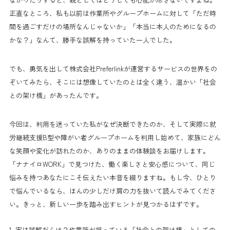
正直なところ、私も以前は作業所やグループホームに対して「ただ時
間を過ごすだけの場所なんじゃないか」「本当に本人のためになるの
かな？」なんて、勝手な誤解を持っていた一人でした。
でも、勇気を出して株式会社Preferlinkが運営するサービスの世界をの
ぞいてみたら、そこには想像していたのとは全く違う、温かい「社会
との架け橋」があったんです。
今回は、利用を迷っていた私がなぜ決断できたのか、そして実際に就
労継続支援B型や障がい者グループホームを利用し始めて、家族にどん
な笑顔や変化が訪れたのか、ありのままの体験談をお届けします。
「ナナイロWORK」で見つけた、働く楽しさと安心感について、同じ
悩みを持つあなたにこそ伝えたい本音を綴りますね。もし今、ひとり
で悩んでいるなら、ほんの少しだけ肩の力を抜いて読んでみてくださ
い。きっと、新しい一歩を踏み出すヒントが見つかるはずです。
1. 実は誤解だらけ？作業所が担っている「社会との架け橋」としての