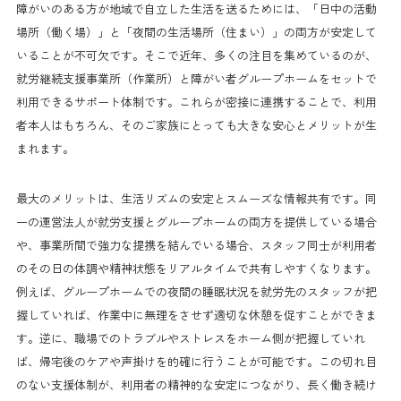
障がいのある方が地域で自立した生活を送るためには、「日中の活動
場所（働く場）」と「夜間の生活場所（住まい）」の両方が安定して
いることが不可欠です。そこで近年、多くの注目を集めているのが、
就労継続支援事業所（作業所）と障がい者グループホームをセットで
利用できるサポート体制です。これらが密接に連携することで、利用
者本人はもちろん、そのご家族にとっても大きな安心とメリットが生
まれます。
最大のメリットは、生活リズムの安定とスムーズな情報共有です。同
一の運営法人が就労支援とグループホームの両方を提供している場合
や、事業所間で強力な提携を結んでいる場合、スタッフ同士が利用者
のその日の体調や精神状態をリアルタイムで共有しやすくなります。
例えば、グループホームでの夜間の睡眠状況を就労先のスタッフが把
握していれば、作業中に無理をさせず適切な休憩を促すことができま
す。逆に、職場でのトラブルやストレスをホーム側が把握していれ
ば、帰宅後のケアや声掛けを的確に行うことが可能です。この切れ目
のない支援体制が、利用者の精神的な安定につながり、長く働き続け