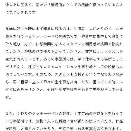
像以上に明るく、温かい「居場所」としての機能が備わっていること
に気づかされます。
見学に訪れた際にまず印象に残るのは、利用者一人ひとりのペースが
尊重されているアットホームな雰囲気です。作業中は集中して真剣に
取り組む一方で、休憩時間になるとスタッフと利用者が笑顔で談笑し
ていたり、趣味の話で盛り上がっていたりと、非常にリラックスした
空気が流れています。多くの事業所では、単に仕事をする場所として
だけでなく、社会的なコミュニケーションを育む場としての役割も大
切にしています。そのため、スタッフも支援者という立場でありなが
ら、同じ目線に立って日々の出来事を共有したり、困っている時には
すぐに声をかけたりと、心理的な安全性を高める工夫を凝らしていま
す。
また、手作りのクッキーやパンの製造、手工芸品の作成などを行って
いる事業所では、建物に入った瞬間に甘い香りが漂っていたり、作品
が所狭しと飾られていたりと、五感で楽しめる要素も多くあります。