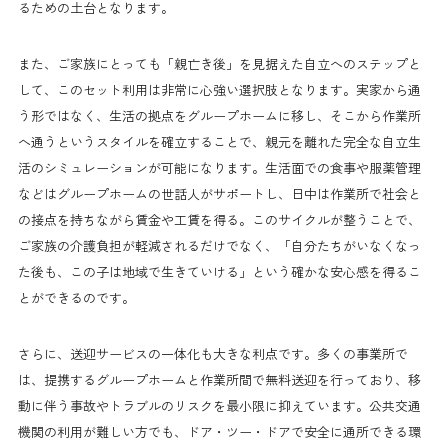
るための土台となります。
また、ご家族にとっても「親亡き後」を見据えた自立へのステップと
して、このセット利用は非常に心強い選択肢となります。実家から通
う形ではなく、生活の拠点をグループホームに移し、そこから作業所
へ通うというスタイルを確立することで、親元を離れた完全な自立生
活のシミュレーションが可能になります。生活面での食事や服薬管理
などはグループホームの世話人がサポートし、日中は作業所で社会と
の接点を持ちながら賃金や工賃を得る。このサイクルが整うことで、
ご家族の介護負担が軽減されるだけでなく、「自分たちがいなくなっ
た後も、この子は地域で生きていける」という確かな安心感を得るこ
とができるのです。
さらに、送迎サービスの一体化も大きな利点です。多くの事業所で
は、提携するグループホームと作業所間で無料送迎を行っており、移
動に伴う事故やトラブルのリスクを最小限に抑えています。公共交通
機関の利用が難しい方でも、ドア・ツー・ドアで安全に通所できる環