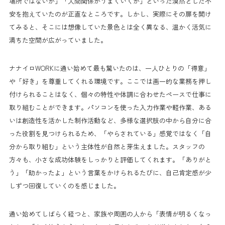
場所ではないか」「人間関係がうまくいくか」といった漠然とした不
安を抱えていたのが正直なところです。しかし、実際にその扉を開け
てみると、そこには想像していた景色とは全く異なる、温かく活気に
満ちた空間が広がっていました。
ナナイロWORKに通い始めて最も驚いたのは、一人ひとりの「得意」
や「好き」を尊重してくれる環境です。ここでは画一的な業務を押し
付けられることはなく、個々の特性や体調に合わせたペースで仕事に
取り組むことができます。パソコンを使った入力作業や軽作業、ある
いは創造性を活かした制作活動など、多様な選択肢の中から自分に合
った役割を見つけられるため、「やらされている」感覚ではなく「自
分から取り組む」という主体性が自然と芽生えました。スタッフの
方々も、小さな成功体験をしっかりと評価してくれます。「ありがと
う」「助かったよ」という言葉をかけられるたびに、自己肯定感が少
しずつ回復していくのを感じました。
通い始めてしばらく経つと、家族や周囲の人から「表情が明るくなっ