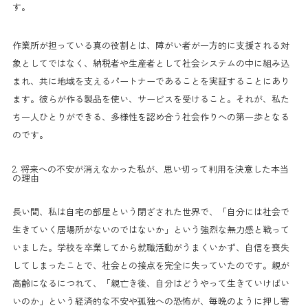
す。
作業所が担っている真の役割とは、障がい者が一方的に支援される対
象としてではなく、納税者や生産者として社会システムの中に組み込
まれ、共に地域を支えるパートナーであることを実証することにあり
ます。彼らが作る製品を使い、サービスを受けること。それが、私た
ち一人ひとりができる、多様性を認め合う社会作りへの第一歩となる
のです。
2. 将来への不安が消えなかった私が、思い切って利用を決意した本当
の理由
長い間、私は自宅の部屋という閉ざされた世界で、「自分には社会で
生きていく居場所がないのではないか」という強烈な無力感と戦って
いました。学校を卒業してから就職活動がうまくいかず、自信を喪失
してしまったことで、社会との接点を完全に失っていたのです。親が
高齢になるにつれて、「親亡き後、自分はどうやって生きていけばい
いのか」という経済的な不安や孤独への恐怖が、毎晩のように押し寄