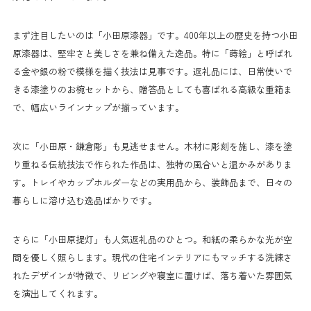
まず注目したいのは「小田原漆器」です。400年以上の歴史を持つ小田
原漆器は、堅牢さと美しさを兼ね備えた逸品。特に「蒔絵」と呼ばれ
る金や銀の粉で模様を描く技法は見事です。返礼品には、日常使いで
きる漆塗りのお椀セットから、贈答品としても喜ばれる高級な重箱ま
で、幅広いラインナップが揃っています。
次に「小田原・鎌倉彫」も見逃せません。木材に彫刻を施し、漆を塗
り重ねる伝統技法で作られた作品は、独特の風合いと温かみがありま
す。トレイやカップホルダーなどの実用品から、装飾品まで、日々の
暮らしに溶け込む逸品ばかりです。
さらに「小田原提灯」も人気返礼品のひとつ。和紙の柔らかな光が空
間を優しく照らします。現代の住宅インテリアにもマッチする洗練さ
れたデザインが特徴で、リビングや寝室に置けば、落ち着いた雰囲気
を演出してくれます。