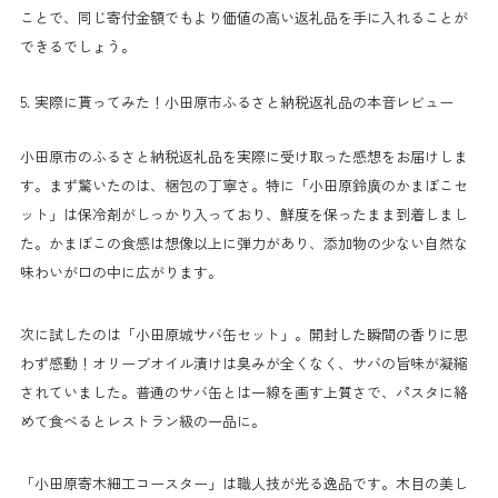
ことで、同じ寄付金額でもより価値の高い返礼品を手に入れることが
できるでしょう。
5. 実際に貰ってみた！小田原市ふるさと納税返礼品の本音レビュー
小田原市のふるさと納税返礼品を実際に受け取った感想をお届けしま
す。まず驚いたのは、梱包の丁寧さ。特に「小田原鈴廣のかまぼこセ
ット」は保冷剤がしっかり入っており、鮮度を保ったまま到着しまし
た。かまぼこの食感は想像以上に弾力があり、添加物の少ない自然な
味わいが口の中に広がります。
次に試したのは「小田原城サバ缶セット」。開封した瞬間の香りに思
わず感動！オリーブオイル漬けは臭みが全くなく、サバの旨味が凝縮
されていました。普通のサバ缶とは一線を画す上質さで、パスタに絡
めて食べるとレストラン級の一品に。
「小田原寄木細工コースター」は職人技が光る逸品です。木目の美し