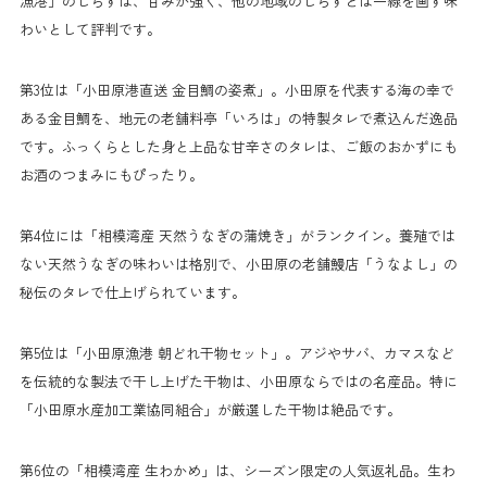
漁港」のしらすは、甘みが強く、他の地域のしらすとは一線を画す味
わいとして評判です。
第3位は「小田原港直送 金目鯛の姿煮」。小田原を代表する海の幸で
ある金目鯛を、地元の老舗料亭「いろは」の特製タレで煮込んだ逸品
です。ふっくらとした身と上品な甘辛さのタレは、ご飯のおかずにも
お酒のつまみにもぴったり。
第4位には「相模湾産 天然うなぎの蒲焼き」がランクイン。養殖では
ない天然うなぎの味わいは格別で、小田原の老舗鰻店「うなよし」の
秘伝のタレで仕上げられています。
第5位は「小田原漁港 朝どれ干物セット」。アジやサバ、カマスなど
を伝統的な製法で干し上げた干物は、小田原ならではの名産品。特に
「小田原水産加工業協同組合」が厳選した干物は絶品です。
第6位の「相模湾産 生わかめ」は、シーズン限定の人気返礼品。生わ