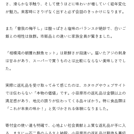
さ、滑らかな手触り、そして使うほどに味わいが増していく経年変化
が魅力。来客時にさりげなく出すと必ず会話のきっかけになります。
また「曽我の梅干し」は酸っぱさと塩味のバランスが絶妙で、白いご
飯との相性は抜群。市販品との違いに家族全員が驚きました。
「相模湾の朝獲れ鮮魚セット」は新鮮さが段違い。届いたアジの刺身
は甘みがあり、スーパーで買うものとは比較にならない美味しさでし
た。
実際に返礼品を受け取ってみて感じたのは、カタログやウェブサイト
では伝わらない「本物の価値」です。小田原市の返礼品は金額以上の
満足感があり、地元の誇りが伝わってくる品々ばかり。特に食品類は
「これが本来の味か！」と気づかされる体験になりました。
寄付金の使い道も明確で、心地よい社会貢献と上質な返礼品が手に入
る、まさに一石二鳥のふるさと納税。小田原市の返礼品は期待を裏切