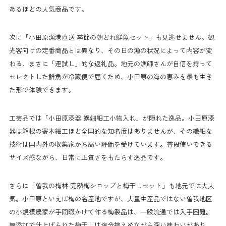
あるほどの人気商品です。
次に「小田原漁港直送 季節の朝どれ鮮魚セット」も見逃せません。観
光客向けの定番商品とは異なり、その日の漁の状況によって内容が変
わる、まさに「運試し」的な返礼品。地元の漁師さんが自信を持って
セレクトした鮮魚が冷蔵便で届くため、小田原の海の恵みを最も生き
た形で体験できます。
工芸品では「小田原漆器 螺鈿細工小物入れ」が隠れた逸品。小田原漆
器は箱根の寄木細工ほど全国的な知名度はありませんが、その繊細な
技術は国内外の収集家から高い評価を受けています。普段使いできる
サイズ感ながら、日常に上質さをもたらす逸品です。
さらに「曽我の梅林 完熟梅シロップと梅干しセット」も地元では大人
気。小田原といえば梅の名産地ですが、大量生産品ではない曽我地区
の小規模農家が手間暇かけて作る梅製品は、一般流通では入手困難。
無添加で仕上げられた梅干しは塩分控えめながら深い味わいがあり、