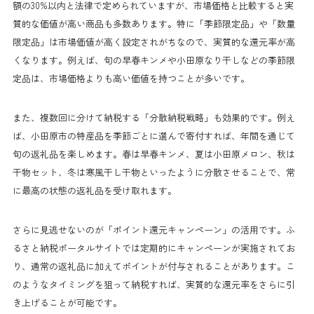
額の30%以内と法律で定められていますが、市場価格と比較すると実
質的な価値が高い商品も多数あります。特に「季節限定品」や「数量
限定品」は市場価値が高く設定されがちなので、実質的な還元率が高
くなります。例えば、旬の早春キンメや小田原なり干しなどの季節限
定品は、市場価格よりも高い価値を持つことが多いです。
また、複数回に分けて納税する「分散納税戦略」も効果的です。例え
ば、小田原市の特産品を季節ごとに選んで寄付すれば、年間を通じて
旬の返礼品を楽しめます。春は早春キンメ、夏は小田原メロン、秋は
干物セット、冬は寒風干し干物といったように分散させることで、常
に最高の状態の返礼品を受け取れます。
さらに見逃せないのが「ポイント還元キャンペーン」の活用です。ふ
るさと納税ポータルサイトでは定期的にキャンペーンが実施されてお
り、通常の返礼品に加えてポイントが付与されることがあります。こ
のようなタイミングを狙って納税すれば、実質的な還元率をさらに引
き上げることが可能です。