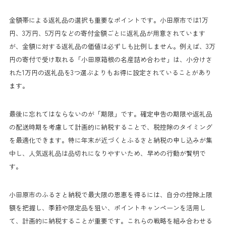
金額帯による返礼品の選択も重要なポイントです。小田原市では1万
円、3万円、5万円などの寄付金額ごとに返礼品が用意されています
が、金額に対する返礼品の価値は必ずしも比例しません。例えば、3万
円の寄付で受け取れる「小田原箱根の名産詰め合わせ」は、小分けさ
れた1万円の返礼品を3つ選ぶよりもお得に設定されていることがあり
ます。
最後に忘れてはならないのが「期限」です。確定申告の期限や返礼品
の配送時期を考慮して計画的に納税することで、税控除のタイミング
を最適化できます。特に年末が近づくとふるさと納税の申し込みが集
中し、人気返礼品は品切れになりやすいため、早めの行動が賢明で
す。
小田原市のふるさと納税で最大限の恩恵を得るには、自分の控除上限
額を把握し、季節や限定品を狙い、ポイントキャンペーンを活用し
て、計画的に納税することが重要です。これらの戦略を組み合わせる