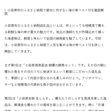
1. 小田原市のふるさと納税で絶対に外せない海の幸ベスト10を徹底解
説
小田原市のふるさと納税返礼品といえば、何といっても相模湾で獲れ
る新鮮な海の幸が最大の魅力です。地元の漁師たちが丹精込めて捕っ
た海産物は、鮮度と味わいで全国の納税者を魅了しています。今回
は、小田原市のふるさと納税で人気を集める海の幸ベスト10を詳しく
解説していきます。
まず第1位は「小田原漁港直送 朝獲れ鮮魚セット」です。その日の朝に
獲れた魚をその日のうちに発送するという鮮度にこだわった返礼品
で、季節によって内容が変わるのも楽しみのひとつ。アジやイワシ、
サバなど相模湾の代表的な魚が詰め合わされています。
第2位は「小田原名物 生しらす」。獲れたてのしらすを急速冷凍した逸
品は、解凍後も獲れたての風味を楽しむことができます。特に「片浦