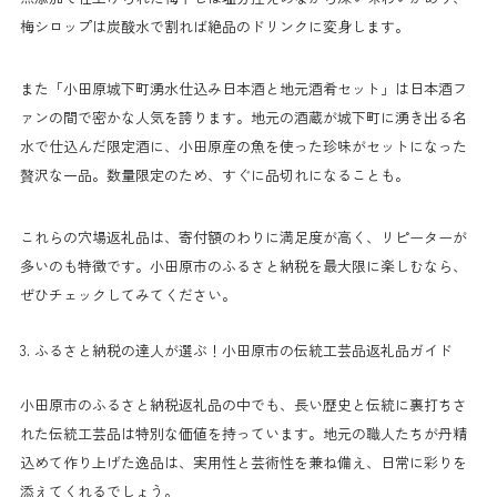
梅シロップは炭酸水で割れば絶品のドリンクに変身します。
また「小田原城下町湧水仕込み日本酒と地元酒肴セット」は日本酒フ
ァンの間で密かな人気を誇ります。地元の酒蔵が城下町に湧き出る名
水で仕込んだ限定酒に、小田原産の魚を使った珍味がセットになった
贅沢な一品。数量限定のため、すぐに品切れになることも。
これらの穴場返礼品は、寄付額のわりに満足度が高く、リピーターが
多いのも特徴です。小田原市のふるさと納税を最大限に楽しむなら、
ぜひチェックしてみてください。
3. ふるさと納税の達人が選ぶ！小田原市の伝統工芸品返礼品ガイド
小田原市のふるさと納税返礼品の中でも、長い歴史と伝統に裏打ちさ
れた伝統工芸品は特別な価値を持っています。地元の職人たちが丹精
込めて作り上げた逸品は、実用性と芸術性を兼ね備え、日常に彩りを
添えてくれるでしょう。