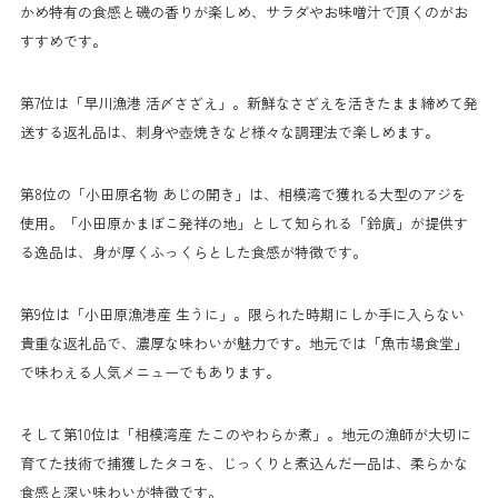
かめ特有の食感と磯の香りが楽しめ、サラダやお味噌汁で頂くのがお
すすめです。
第7位は「早川漁港 活〆さざえ」。新鮮なさざえを活きたまま締めて発
送する返礼品は、刺身や壺焼きなど様々な調理法で楽しめます。
第8位の「小田原名物 あじの開き」は、相模湾で獲れる大型のアジを
使用。「小田原かまぼこ発祥の地」として知られる「鈴廣」が提供す
る逸品は、身が厚くふっくらとした食感が特徴です。
第9位は「小田原漁港産 生うに」。限られた時期にしか手に入らない
貴重な返礼品で、濃厚な味わいが魅力です。地元では「魚市場食堂」
で味わえる人気メニューでもあります。
そして第10位は「相模湾産 たこのやわらか煮」。地元の漁師が大切に
育てた技術で捕獲したタコを、じっくりと煮込んだ一品は、柔らかな
食感と深い味わいが特徴です。