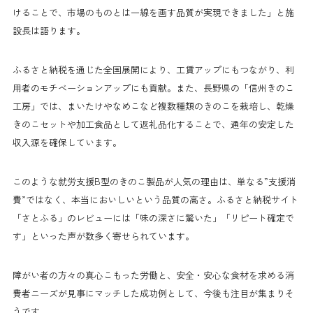
けることで、市場のものとは一線を画す品質が実現できました」と施
設長は語ります。
ふるさと納税を通じた全国展開により、工賃アップにもつながり、利
用者のモチベーションアップにも貢献。また、長野県の「信州きのこ
工房」では、まいたけやなめこなど複数種類のきのこを栽培し、乾燥
きのこセットや加工食品として返礼品化することで、通年の安定した
収入源を確保しています。
このような就労支援B型のきのこ製品が人気の理由は、単なる”支援消
費”ではなく、本当においしいという品質の高さ。ふるさと納税サイト
「さとふる」のレビューには「味の深さに驚いた」「リピート確定で
す」といった声が数多く寄せられています。
障がい者の方々の真心こもった労働と、安全・安心な食材を求める消
費者ニーズが見事にマッチした成功例として、今後も注目が集まりそ
うです。