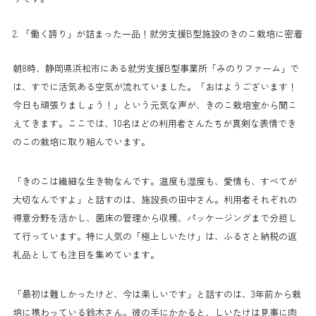
2. 「働く誇り」が詰まった一品！就労支援B型施設のきのこ栽培に密着
朝8時、静岡県浜松市にある就労支援B型事業所「みのりファーム」で
は、すでに活気ある空気が流れていました。「おはようございます！
今日も頑張りましょう！」という元気な声が、きのこ栽培室から聞こ
えてきます。ここでは、10名ほどの利用者さんたちが真剣な表情でき
のこの栽培に取り組んでいます。
「きのこは繊細な生き物なんです。温度も湿度も、愛情も、すべてが
大切なんですよ」と話すのは、施設長の田中さん。利用者それぞれの
得意分野を活かし、菌床の管理から収穫、パッケージングまで分担し
て行っています。特に人気の「極上しいたけ」は、ふるさと納税の返
礼品としても注目を集めています。
「最初は難しかったけど、今は楽しいです」と話すのは、3年前から栽
培に携わっている鈴木さん。彼の手にかかると、しいたけは見事に肉