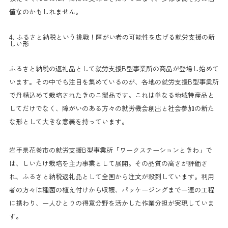
値なのかもしれません。
4. ふるさと納税という挑戦！障がい者の可能性を広げる就労支援の新
しい形
ふるさと納税の返礼品として就労支援B型事業所の商品が登場し始めて
います。その中でも注目を集めているのが、各地の就労支援B型事業所
で丹精込めて栽培されたきのこ製品です。これは単なる地域特産品と
してだけでなく、障がいのある方々の就労機会創出と社会参加の新た
な形として大きな意義を持っています。
岩手県花巻市の就労支援B型事業所「ワークステーションときわ」で
は、しいたけ栽培を主力事業として展開。その品質の高さが評価さ
れ、ふるさと納税返礼品として全国から注文が殺到しています。利用
者の方々は種菌の植え付けから収穫、パッケージングまで一連の工程
に携わり、一人ひとりの得意分野を活かした作業分担が実現していま
す。