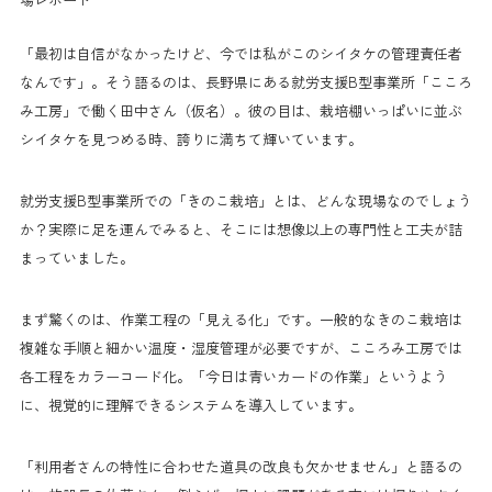
「最初は自信がなかったけど、今では私がこのシイタケの管理責任者
なんです」。そう語るのは、長野県にある就労支援B型事業所「こころ
み工房」で働く田中さん（仮名）。彼の目は、栽培棚いっぱいに並ぶ
シイタケを見つめる時、誇りに満ちて輝いています。
就労支援B型事業所での「きのこ栽培」とは、どんな現場なのでしょう
か？実際に足を運んでみると、そこには想像以上の専門性と工夫が詰
まっていました。
まず驚くのは、作業工程の「見える化」です。一般的なきのこ栽培は
複雑な手順と細かい温度・湿度管理が必要ですが、こころみ工房では
各工程をカラーコード化。「今日は青いカードの作業」というよう
に、視覚的に理解できるシステムを導入しています。
「利用者さんの特性に合わせた道具の改良も欠かせません」と語るの