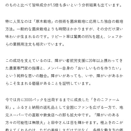
のものと比べて旨味成分が1.5倍も多いという分析結果も出ています。
特に人気なのは「原木栽培」の技術を菌床栽培に応用した独自の栽培
方法。一般的な菌床栽培よりも時間はかかりますが、その分だけ深い
味わいが生まれるのです。リピート率は驚異の85%を超え、シェフか
らの業務用注文も相次いでいます。
この成功を支えているのは、障がい者就労支援に20年以上携わってき
た農業専門家の指導と、メンバー自身の「おいしいものを作りたい」
という純粋な思いの融合。障がいがあっても、いや、障がいがあるか
らこそ生まれる価値があることを証明しています。
今では月に3000パックを出荷するまでに成長した「きのこファーム
彩」。ふるさと納税の返礼品として全国にファンを広げる一方で、地
元スーパーでの直販や飲食店への卸も拡大中です。「障がいのある
方々の可能性は無限大」と田中さんは目を輝かせます。極上きのこが
教えてくれるのは、ただの美味しさだけではなく、多様な働き方の価