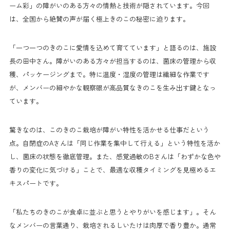
ーム彩」の障がいのある方々の情熱と技術が隠されています。今回
は、全国から絶賛の声が届く極上きのこの秘密に迫ります。
「一つ一つのきのこに愛情を込めて育てています」と語るのは、施設
長の田中さん。障がいのある方々が担当するのは、菌床の管理から収
穫、パッケージングまで。特に温度・湿度の管理は繊細な作業です
が、メンバーの細やかな観察眼が高品質なきのこを生み出す鍵となっ
ています。
驚きなのは、このきのこ栽培が障がい特性を活かせる仕事だという
点。自閉症のAさんは「同じ作業を集中して行える」という特性を活か
し、菌床の状態を徹底管理。また、感覚過敏のBさんは「わずかな色や
香りの変化に気づける」ことで、最適な収穫タイミングを見極めるエ
キスパートです。
「私たちのきのこが食卓に並ぶと思うとやりがいを感じます」。そん
なメンバーの言葉通り、栽培されるしいたけは肉厚で香り豊か。通常