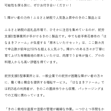
可能性を探る旅に、ぜひお付き合いください！
1. 障がい者の力作！ふるさと納税で人気急上昇中のきのこ製品とは
ふるさと納税の返礼品市場で、ひそかに注目を集めているのが、就労
支援B型事業所が手がけるきのこ製品です。中でも岩手県花巻市の「は
なまきファーム」が生産する「原木しいたけセット」は、ここ数カ月
で申込数が前年比150%を超える人気ぶり。障がいのある方々が丁寧に
育て上げた有機栽培の原木しいたけは、肉厚でうま味が強く、プロの
料理人からも高い評価を得ています。
就労支援B型事業所とは、一般企業での就労が困難な障がい者の方々
に、働く場と機会を提供する福祉サービス。「はなまきファーム」で
は約25名の利用者が、きのこの菌床作りから収穫、パッケージングま
での工程に携わっています。
「きのこ栽培は温度や湿度の管理が繊細な作業。一つひとつ手間をか