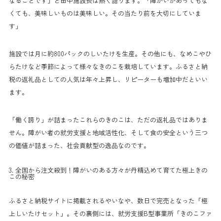
なることです」と田中施設長は熱く語ります。「障がいがあってもな
くても、美味しいものは美味しい。その当たり前を大切にしていま
す」
施設では月に約800パックのしいたけを生産。その他にも、なめこやひ
らたけなど季節によって様々なきのこを栽培しています。ふるさと納
税の返礼品としての人気は年々上昇し、リピーターも増加中だといい
ます。
「働く誇り」が詰まったこれらのきのこは、ただの返礼品ではありま
せん。障がい者の就労支援と地域活性化、そして食の安全という三つ
の価値が詰まった、社会貢献型の逸品なのです。
3. 全国から注文殺到！障がいのある方々が丹精込めて育てた極上きの
この秘密
ふるさと納税サイトに掲載されるやいなや、数日で完売となった「極
上しいたけセット」。その裏側には、就労支援B型事業所「きのこファ