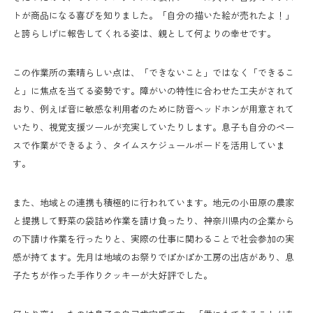
トが商品になる喜びを知りました。「自分の描いた絵が売れたよ！」
と誇らしげに報告してくれる姿は、親として何よりの幸せです。
この作業所の素晴らしい点は、「できないこと」ではなく「できるこ
と」に焦点を当てる姿勢です。障がいの特性に合わせた工夫がされて
おり、例えば音に敏感な利用者のために防音ヘッドホンが用意されて
いたり、視覚支援ツールが充実していたりします。息子も自分のペー
スで作業ができるよう、タイムスケジュールボードを活用していま
す。
また、地域との連携も積極的に行われています。地元の小田原の農家
と提携して野菜の袋詰め作業を請け負ったり、神奈川県内の企業から
の下請け作業を行ったりと、実際の仕事に関わることで社会参加の実
感が持てます。先月は地域のお祭りでぽかぽか工房の出店があり、息
子たちが作った手作りクッキーが大好評でした。