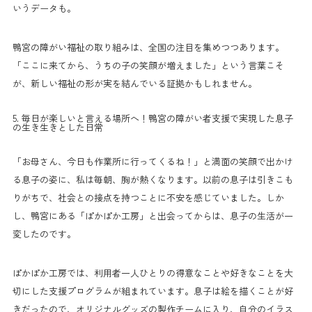
いうデータも。
鴨宮の障がい福祉の取り組みは、全国の注目を集めつつあります。
「ここに来てから、うちの子の笑顔が増えました」という言葉こそ
が、新しい福祉の形が実を結んでいる証拠かもしれません。
5. 毎日が楽しいと言える場所へ！鴨宮の障がい者支援で実現した息子
の生き生きとした日常
「お母さん、今日も作業所に行ってくるね！」と満面の笑顔で出かけ
る息子の姿に、私は毎朝、胸が熱くなります。以前の息子は引きこも
りがちで、社会との接点を持つことに不安を感じていました。しか
し、鴨宮にある「ぽかぽか工房」と出会ってからは、息子の生活が一
変したのです。
ぽかぽか工房では、利用者一人ひとりの得意なことや好きなことを大
切にした支援プログラムが組まれています。息子は絵を描くことが好
きだったので、オリジナルグッズの製作チームに入り、自分のイラス