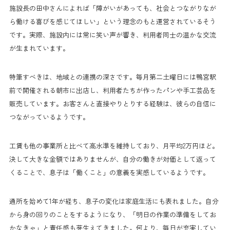
施設長の田中さんによれば「障がいがあっても、社会とつながりなが
ら働ける喜びを感じてほしい」という理念のもと運営されているそう
です。実際、施設内には常に笑い声が響き、利用者同士の温かな交流
が生まれています。
特筆すべきは、地域との連携の深さです。毎月第二土曜日には鴨宮駅
前で開催される朝市に出店し、利用者たちが作ったパンや手工芸品を
販売しています。お客さんと直接やりとりする経験は、彼らの自信に
つながっているようです。
工賃も他の事業所と比べて高水準を維持しており、月平均2万円ほど。
決して大きな金額ではありませんが、自分の働きが対価として返って
くることで、息子は「働くこと」の意義を実感しているようです。
通所を始めて1年が経ち、息子の変化は家庭生活にも表れました。自分
から身の回りのことをするようになり、「明日の作業の準備をしてお
かなきゃ」と責任感も芽生えてきました。何より、毎日が充実してい