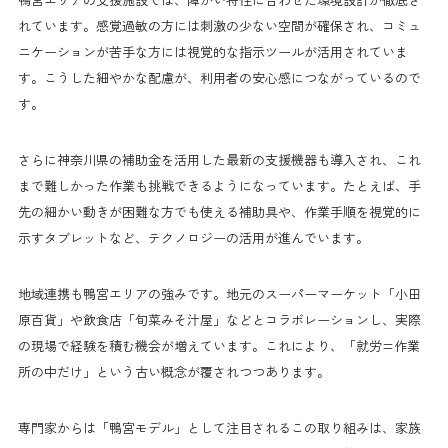
れています。感覚過敏の方には刺激の少ない空間が確保され、コミュ
ニケーションが苦手な方には視覚的な指示ツールが活用されていま
す。こうした細やかな配慮が、利用者の安心感につながっているので
す。
さらに神奈川県の補助金を活用した最新の支援機器も導入され、これ
まで難しかった作業も挑戦できるようになっています。たとえば、手
先の細かい動きが困難な方でも使える補助具や、作業手順を視覚的に
示すタブレットなど、テクノロジーの活用が進んでいます。
地域連携も鴨宮エリアの強みです。地元のスーパーマーケット「小田
原百貨」や飲食店「旬菜みそ汁屋」などとコラボレーションし、実際
の現場で経験を積む機会が増えています。これにより、「就労=作業
所の中だけ」という古い概念が覆されつつあります。
専門家からは「鴨宮モデル」として注目されるこの取り組みは、家族