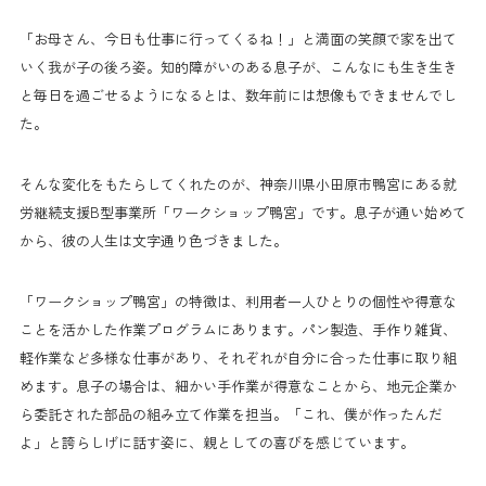
「お母さん、今日も仕事に行ってくるね！」と満面の笑顔で家を出て
いく我が子の後ろ姿。知的障がいのある息子が、こんなにも生き生き
と毎日を過ごせるようになるとは、数年前には想像もできませんでし
た。
そんな変化をもたらしてくれたのが、神奈川県小田原市鴨宮にある就
労継続支援B型事業所「ワークショップ鴨宮」です。息子が通い始めて
から、彼の人生は文字通り色づきました。
「ワークショップ鴨宮」の特徴は、利用者一人ひとりの個性や得意な
ことを活かした作業プログラムにあります。パン製造、手作り雑貨、
軽作業など多様な仕事があり、それぞれが自分に合った仕事に取り組
めます。息子の場合は、細かい手作業が得意なことから、地元企業か
ら委託された部品の組み立て作業を担当。「これ、僕が作ったんだ
よ」と誇らしげに話す姿に、親としての喜びを感じています。