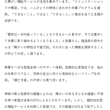
た障がい福祉サービスが注目を集めています。「コミュニケーション
ラボ鴨宮」では、一人ひとりの特性に合わせた作業プログラムを提
供。「できないこと」ではなく「できること」に焦点を当てた支援が
好評です。
「最初は一日中座っていることもできなかった息子が、今では集中し
て作業に取り組めるようになりました」と佐藤さん。施設長の田中さ
んは「障がいの特性は千差万別。その子に合った環境を提供すること
が何より大切」と語ります。
特筆すべきは家族全体へのサポート体制。定期的な家族会では、悩み
の共有だけでなく、将来の自立に向けた具体的なロードマップを作
成。「親亡き後」の不安にも寄り添います。
神奈川県小田原市の調査によれば、障がいのある子どもの進路に不安
を持つ家庭は全体の87%に上るとされています。しかし、個別対応型
の福祉サービスを利用した家庭では、その数値が43%まで低下したと