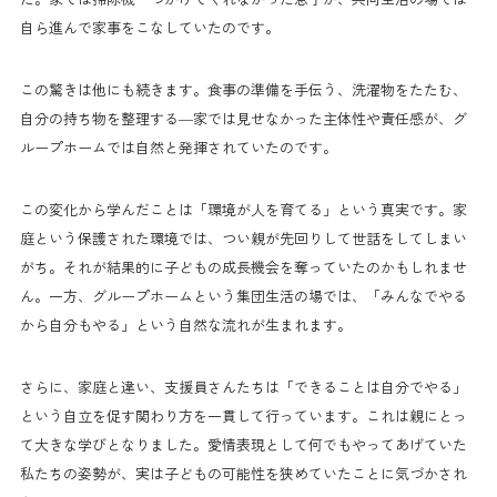
自ら進んで家事をこなしていたのです。
この驚きは他にも続きます。食事の準備を手伝う、洗濯物をたたむ、
自分の持ち物を整理する—家では見せなかった主体性や責任感が、グ
ループホームでは自然と発揮されていたのです。
この変化から学んだことは「環境が人を育てる」という真実です。家
庭という保護された環境では、つい親が先回りして世話をしてしまい
がち。それが結果的に子どもの成長機会を奪っていたのかもしれませ
ん。一方、グループホームという集団生活の場では、「みんなでやる
から自分もやる」という自然な流れが生まれます。
さらに、家庭と違い、支援員さんたちは「できることは自分でやる」
という自立を促す関わり方を一貫して行っています。これは親にとっ
て大きな学びとなりました。愛情表現として何でもやってあげていた
私たちの姿勢が、実は子どもの可能性を狭めていたことに気づかされ