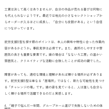
工賃は決して高くはありませんが、自分の作品が売れる喜びは何物に
も代えられないようです。最近では地元の小さなセレクトショップか
らオーダーが入るほどに成長し、「自分にも役割がある」という自信
につながっています。
就労支援B型を探す際のポイントは、本人の興味や特性に合った作業内
容があるかどうか。事前見学は必須です。また、通所のしやすさや雰
囲気の良さも重要な要素です。娘の場合は「なないろ工房」の温かい
雰囲気と、クリエイティブな活動に合致したことが成功の鍵でした。
障害があっても、適切な環境と理解があれば輝ける場所が必ずありま
す。就労支援B型は単なる「居場所」ではなく、新たな可能性を見つけ
る「チャレンジの場」です。娘の姿を見ていると、人は誰しも自分ら
しく輝ける場所で活躍できるのだと実感します。
4. 「親子で悩んだ一年間、グループホーム選びで失敗しないための体
験談」