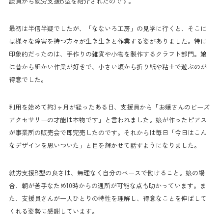
談員から就労支援B型を紹介されたのです。
最初は半信半疑でしたが、「なないろ工房」の見学に行くと、そこに
は様々な障害を持つ方々が生き生きと作業する姿がありました。特に
印象的だったのは、手作りの雑貨や小物を製作するクラフト部門。娘
は昔から細かい作業が好きで、小さい頃から折り紙や粘土で遊ぶのが
得意でした。
利用を始めて約3ヶ月が経ったある日、支援員から「お嬢さんのビーズ
アクセサリーの才能は本物です」と言われました。娘が作ったピアス
が事業所の販売会で即完売したのです。それからは毎日「今日はこん
なデザインを思いついた」と目を輝かせて話すようになりました。
就労支援B型の良さは、無理なく自分のペースで働けること。娘の場
合、朝が苦手なため10時からの通所が可能な点も助かっています。ま
た、支援員さんが一人ひとりの特性を理解し、得意なことを伸ばして
くれる姿勢に感謝しています。