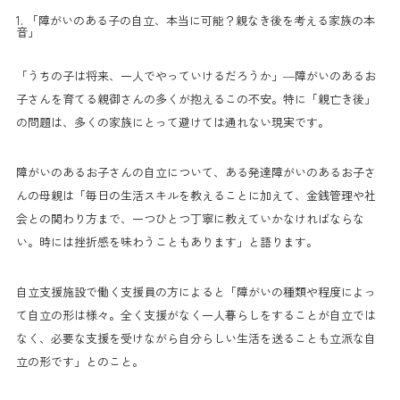
1. 「障がいのある子の自立、本当に可能？親なき後を考える家族の本
音」
「うちの子は将来、一人でやっていけるだろうか」—障がいのあるお
子さんを育てる親御さんの多くが抱えるこの不安。特に「親亡き後」
の問題は、多くの家族にとって避けては通れない現実です。
障がいのあるお子さんの自立について、ある発達障がいのあるお子さ
んの母親は「毎日の生活スキルを教えることに加えて、金銭管理や社
会との関わり方まで、一つひとつ丁寧に教えていかなければならな
い。時には挫折感を味わうこともあります」と語ります。
自立支援施設で働く支援員の方によると「障がいの種類や程度によっ
て自立の形は様々。全く支援がなく一人暮らしをすることが自立では
なく、必要な支援を受けながら自分らしい生活を送ることも立派な自
立の形です」とのこと。