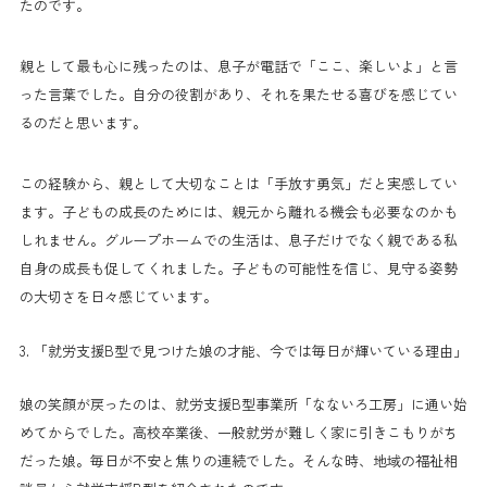
たのです。
親として最も心に残ったのは、息子が電話で「ここ、楽しいよ」と言
った言葉でした。自分の役割があり、それを果たせる喜びを感じてい
るのだと思います。
この経験から、親として大切なことは「手放す勇気」だと実感してい
ます。子どもの成長のためには、親元から離れる機会も必要なのかも
しれません。グループホームでの生活は、息子だけでなく親である私
自身の成長も促してくれました。子どもの可能性を信じ、見守る姿勢
の大切さを日々感じています。
3. 「就労支援B型で見つけた娘の才能、今では毎日が輝いている理由」
娘の笑顔が戻ったのは、就労支援B型事業所「なないろ工房」に通い始
めてからでした。高校卒業後、一般就労が難しく家に引きこもりがち
だった娘。毎日が不安と焦りの連続でした。そんな時、地域の福祉相