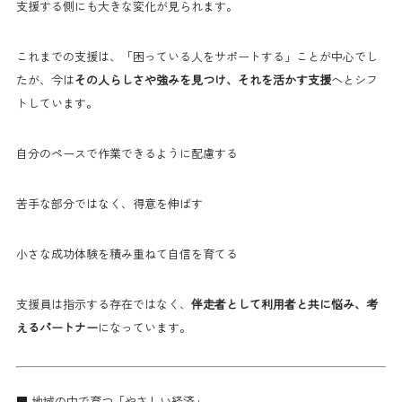
支援する側にも大きな変化が見られます。
これまでの支援は、「困っている人をサポートする」ことが中心でし
たが、今は
その人らしさや強みを見つけ、それを活かす支援
へとシフ
トしています。
自分のペースで作業できるように配慮する
苦手な部分ではなく、得意を伸ばす
小さな成功体験を積み重ねて自信を育てる
支援員は指示する存在ではなく、
伴走者として利用者と共に悩み、考
えるパートナー
になっています。
■ 地域の中で育つ「やさしい経済」