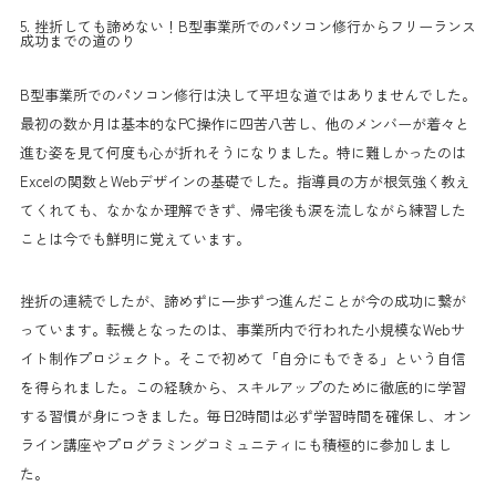
5. 挫折しても諦めない！B型事業所でのパソコン修行からフリーランス
成功までの道のり
B型事業所でのパソコン修行は決して平坦な道ではありませんでした。
最初の数か月は基本的なPC操作に四苦八苦し、他のメンバーが着々と
進む姿を見て何度も心が折れそうになりました。特に難しかったのは
Excelの関数とWebデザインの基礎でした。指導員の方が根気強く教え
てくれても、なかなか理解できず、帰宅後も涙を流しながら練習した
ことは今でも鮮明に覚えています。
挫折の連続でしたが、諦めずに一歩ずつ進んだことが今の成功に繋が
っています。転機となったのは、事業所内で行われた小規模なWebサ
イト制作プロジェクト。そこで初めて「自分にもできる」という自信
を得られました。この経験から、スキルアップのために徹底的に学習
する習慣が身につきました。毎日2時間は必ず学習時間を確保し、オン
ライン講座やプログラミングコミュニティにも積極的に参加しまし
た。