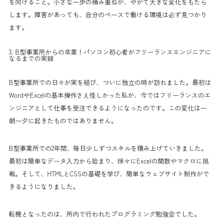
を向けること。小さな一歩の積み重ねが、やがて大きな変化をもたら
します。障害があっても、自分のペースで働ける環境は必ず見つかり
ます。
3. B型事業所からの卒業！パソコン初心者がフリーランスエンジニアに
なるまでの実録
B型事業所での日々が実を結び、ついに独立の時が訪れました。最初は
WordやExcelの基本操作さえ怪しかった私が、今ではフリーランスのエ
ンジニアとして仕事を受注できるようになったのです。この変化は一
朝一夕に起きたものではありません。
B型事業所での2年間、毎日少しずつスキルを積み上げていきました。
最初は簡単なデータ入力から始まり、徐々にExcelの関数やマクロに挑
戦。そして、HTMLとCSSの基礎を学び、簡単なウェブサイト制作がで
きるようになりました。
転機となったのは、所内で行われたプログラミング勉強会でした。