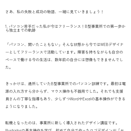
さあ、私の失敗と成功の物語、一緒に見ていきましょう！
1. パソコン苦手だった私が今はフリーランス！B型事業所での第一歩か
ら独立までの軌跡
「パソコン、開いたこともない」そんな状態から今ではWEBデザイナ
ーとしてフリーランスで活動しています。障害を持ちながらも自分の
ペースで働ける今の生活は、数年前の自分には想像もできませんでし
た。
きっかけは、通所していたB型事業所でのパソコン訓練です。最初は電
源の入れ方すら分からず、マウス操作も不器用でした。それでも支援
員さんの丁寧な指導もあり、少しずつWordやExcelの基本操作ができる
ようになりました。
転機となったのは、事業所に新しく導入されたデザイン講座です。
Illustratorの基本操作を学び、初めて自分で作ったロゴデザインが「セ