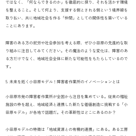
ではなく、「何ならできるのか」を徹底的に探り、それを活かす環境
を整えること。そして何より、支援する側とされる側という境界線を
取り払い、共に地域社会を作る「仲間」としての関係性を築いている
ことにあります。
障害のある方の就労や社会参加を考える際、ぜひ小田原の先進的な取
り組みに注目してみてください。その魔法のような変化は、障害のあ
る方だけでなく、地域社会全体に新たな可能性をもたらしているので
す。
5. 未来を拓く小田原モデル！障害者作業所のイノベーションとは
小田原市発の障害者作業所が全国から注目を集めている。従来の福祉
施設の枠を超え、地域経済と連携した新たな価値創造に挑戦する「小
田原モデル」が各地で話題だ。その革新性はどこにあるのか？
小田原モデルの特徴は「地域資源との有機的連携」にある。ある工房