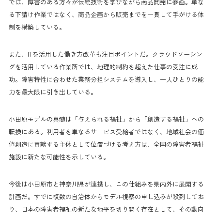
では、障害のある方々が伝統技術を学びながら商品開発に参画。単な
る下請け作業ではなく、商品企画から販売までを一貫して手がける体
制を構築している。
また、ITを活用した働き方改革も注目ポイントだ。クラウドソーシン
グを活用している作業所では、地理的制約を超えた仕事の受注に成
功。障害特性に合わせた業務分担システムを導入し、一人ひとりの能
力を最大限に引き出している。
小田原モデルの真髄は「与えられる福祉」から「創造する福祉」への
転換にある。利用者を単なるサービス受給者ではなく、地域社会の価
値創造に貢献する主体として位置づける考え方は、全国の障害者福祉
施設に新たな可能性を示している。
今後は小田原市と神奈川県が連携し、この仕組みを県内外に展開する
計画だ。すでに複数の自治体からモデル視察の申し込みが殺到してお
り、日本の障害者福祉の新たな地平を切り開く存在として、その動向