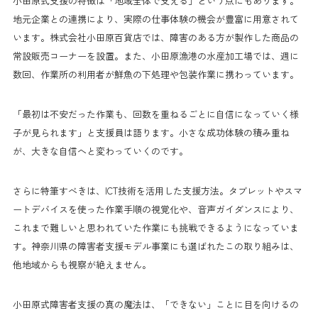
小田原式支援の特徴は「地域全体で支える」という点にもあります。
地元企業との連携により、実際の仕事体験の機会が豊富に用意されて
います。株式会社小田原百貨店では、障害のある方が製作した商品の
常設販売コーナーを設置。また、小田原漁港の水産加工場では、週に
数回、作業所の利用者が鮮魚の下処理や包装作業に携わっています。
「最初は不安だった作業も、回数を重ねるごとに自信になっていく様
子が見られます」と支援員は語ります。小さな成功体験の積み重ね
が、大きな自信へと変わっていくのです。
さらに特筆すべきは、ICT技術を活用した支援方法。タブレットやスマ
ートデバイスを使った作業手順の視覚化や、音声ガイダンスにより、
これまで難しいと思われていた作業にも挑戦できるようになっていま
す。神奈川県の障害者支援モデル事業にも選ばれたこの取り組みは、
他地域からも視察が絶えません。
小田原式障害者支援の真の魔法は、「できない」ことに目を向けるの