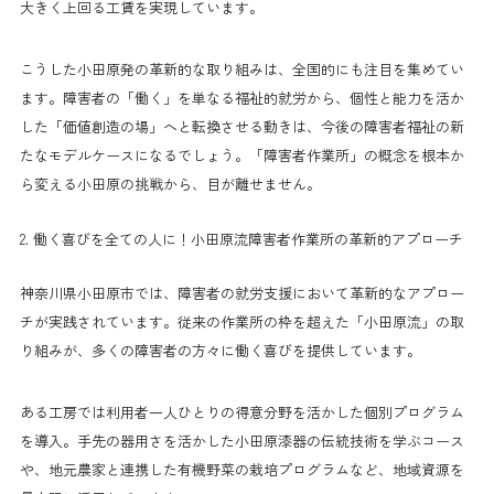
大きく上回る工賃を実現しています。
こうした小田原発の革新的な取り組みは、全国的にも注目を集めてい
ます。障害者の「働く」を単なる福祉的就労から、個性と能力を活か
した「価値創造の場」へと転換させる動きは、今後の障害者福祉の新
たなモデルケースになるでしょう。「障害者作業所」の概念を根本か
ら変える小田原の挑戦から、目が離せません。
2. 働く喜びを全ての人に！小田原流障害者作業所の革新的アプローチ
神奈川県小田原市では、障害者の就労支援において革新的なアプロー
チが実践されています。従来の作業所の枠を超えた「小田原流」の取
り組みが、多くの障害者の方々に働く喜びを提供しています。
ある工房では利用者一人ひとりの得意分野を活かした個別プログラム
を導入。手先の器用さを活かした小田原漆器の伝統技術を学ぶコース
や、地元農家と連携した有機野菜の栽培プログラムなど、地域資源を